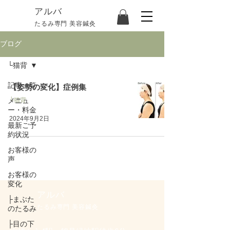
​アルバ
たるみ専門 美容鍼灸
ブログ
└猫背
記事一覧
【姿勢の変化】症例集
メニュ
└猫背
ー・料金
2024年9月2日
最新ご予
約状況
お客様の
声
お客様の
変化
アルバ
├まぶた
たるみ専門 美容鍼灸
のたるみ
├目の下