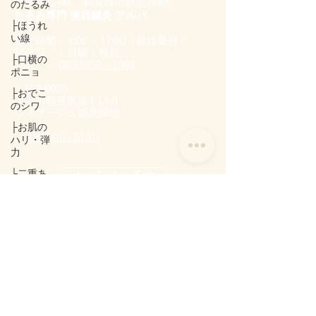
京橋から4駅 鶴見緑地駅徒歩6分
のたるみ
たるみ専門 美容鍼灸 アルバ
├ほうれ
い線
営業時間：9:0
0～ 17:00（最終受付）
定休日 ：日曜・祝日
├口横の
TEL :
080-9758－1988
ポニョ
〒538-0035
├おでこ
​大阪市鶴見区浜4-14-8
のシワ
ヴィザージュ鶴見緑地
├お肌の
Google Map
ハリ・弾
力
├二重あ
オンライン予約
ご
└猫背
施術の流
メニュー・料金表
れ
最新ご予約状況
アクセス
ご予約はこちら（24時間受付)
サロンへのアクセス
初めての
方へ
初めての方へ