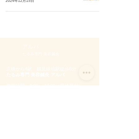
2024年12月15日
アルバ
たるみ専門 美容鍼灸
京橋から4駅 鶴見緑地駅徒歩6分
たるみ専門 美容鍼灸 アルバ
営業時間：9:0
0～ 17:00（最終受付）
定休日 ：日曜・祝日
TEL :
080-9758－1988
〒538-0035
​大阪市鶴見区浜4-14-8
ヴィザージュ鶴見緑地
Google Map