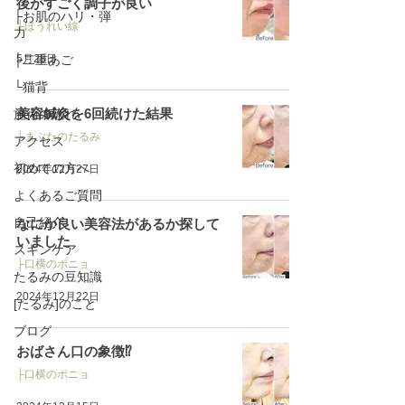
後がすごく調子が良い
├お肌のハリ・弾
├ほうれい線
力
├二重あご
5月28日
└猫背
美容鍼灸を6回続けた結果
施術の流れ
├まぶたのたるみ
アクセス
初めての方へ
2024年12月27日
よくあるご質問
自己紹介
なにか良い美容法があるか探して
いました
スキンケア
├口横のポニョ
たるみの豆知識
2024年12月22日
[たるみ]のこと
ブログ
おばさん口の象徴⁉︎
├口横のポニョ