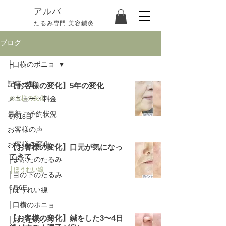
​アルバ
たるみ専門 美容鍼灸
ブログ
├口横のポニョ
記事一覧
【お客様の変化】5年の変化
メニュー・料金
お客様の変化
最新ご予約状況
6月18日
お客様の声
お客様の変化
【お客様の変化】口元が気になっ
てきて
├まぶたのたるみ
├ほうれい線
├目の下のたるみ
6月6日
├ほうれい線
├口横のポニョ
【お客様の変化】鍼をした3〜4日
├おでこのシワ