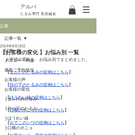
​アルバ
たるみ専門 美容鍼灸
記事
記事一覧
2024年8月18日
記事一覧
【お客様の変化 】お悩み別 一覧
お客様の変化を、お悩み別でまとめました。
メニュー・料金
最新ご予約状況
【
まぶたのたるみの症例はこちら
】
お客様の声
【
目の下のたるみの症例はこちら
】
お客様の変化
【
ほうれい線の症例はこちら
】
├まぶたのたるみ
├目の下のたるみ
【
口横のポニョの症例はこちら
】
├ほうれい線
【
おでこのシワの症例はこちら
】
├口横のポニョ