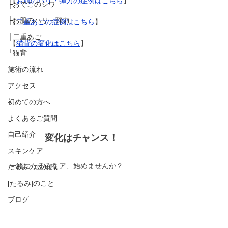
【
お肌のハリ・弾力の症例はこちら
】
├おでこのシワ
├お肌のハリ・弾力
【
二重あごの症例はこちら
】
├二重あご
【
猫背の変化はこちら
】
└猫背
施術の流れ
アクセス
初めての方へ
よくあるご質問
自己紹介
変化はチャンス！
スキンケア
一緒にたるみケア、始めませんか？
たるみの豆知識
[たるみ]のこと
ブログ