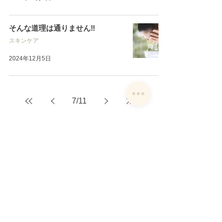
そんな道理は通りません‼︎
スキンケア
2024年12月5日
7
/
11
アルバ
たるみ専門 美容鍼灸
京橋から4駅 鶴見緑地駅徒歩6分
たるみ専門 美容鍼灸 アルバ
営業時間：9:0
0～ 17:00（最終受付）
定休日 ：日曜・祝日
TEL :
080-9758－1988