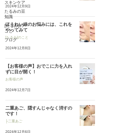
スキンケア
2024年12月9日
たるみの豆
知識
ほうれい線のお悩みには、これを
[たるみ]の
やってみて
こと
[たるみ]のこと
ブログ
2024年12月8日
【お客様の声】おでこに力を入れ
ずに目が開く！
お客様の声
2024年12月7日
二重あご、隠すんじゃなく消すの
です！
├二重あご
2024年12月6日