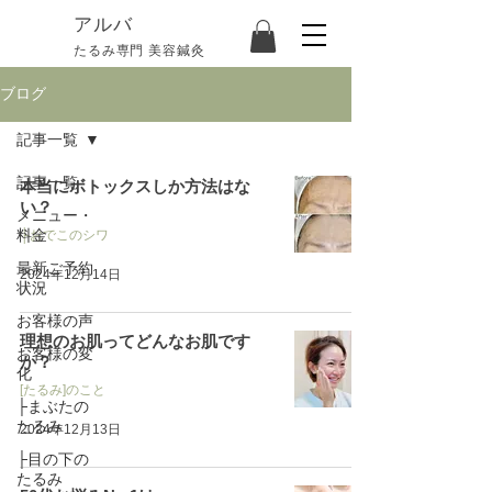
​アルバ
たるみ専門 美容鍼灸
ブログ
記事一覧
記事一覧
本当にボトックスしか方法はな
い？
メニュー・
料金
├おでこのシワ
最新ご予約
2024年12月14日
状況
お客様の声
理想のお肌ってどんなお肌です
お客様の変
か？
化
[たるみ]のこと
├まぶたの
たるみ
2024年12月13日
├目の下の
たるみ