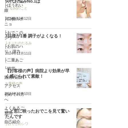
50代お悩みNo.1は
├ほうれい
[たるみ]のこと
線
├口横のポ
2024年12月12日
ニョ
├おでこの
3日後が1番 調子がよくなる！
シワ
├まぶたのたるみ
├お肌のハ
リ・弾力
2024年12月11日
├二重あご
└猫背
【お客様の声】病院より効果が早
く感じられて素敵！
施術の流れ
お客様の声
アクセス
2024年12月10日
初めての方
へ
よくあるご
ふと窓に映ったおでこを見て驚い
質問
たんです
自己紹介
├おでこのシワ