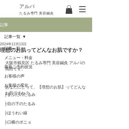
​アルバ
たるみ専門 美容鍼灸
記事
記事一覧
2024年12月13日
記事一覧
理想のお肌ってどんなお肌ですか？
メニュー・料金
大阪市鶴見区 たるみ専門 美容鍼灸 アルバの
最新ご予約状況
高田です。
お客様の声
お客様の変化
あなたにとって、【理想のお肌】ってどんな
お肌ですか？
├まぶたのたるみ
├目の下のたるみ
├ほうれい線
├口横のポニョ