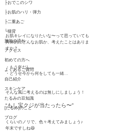
├おでこのシワ
├お肌のハリ・弾力
├二重あご
└猫背
お肌キレイになりたいな〜って思っていても
施術の流れ
具体的にどんなお肌か、考えたことはありま
すか？
アクセス
初めての方へ
・もう年だし…
よくあるご質問
・どうせ今から何をしても一緒…
自己紹介
スキンケア
そんな風に考えるのは無しにしましょう！
たるみの豆知識
“もし宝クジが当たったら〜”
[たるみ]のこと
ブログ
くらいのノリで、色々考えてみましょう♪
年末ですしね😆