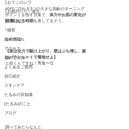
├おでこのシワ
40代に訪れる3つの大きな加齢のターニング
├お肌のハリ・弾力
ポイントを指す言葉で、
体力やお肌の変化が
├二重あご
顕著になる時期
を表してるそう。
└猫背
この後は
施術の流れ
アクセス
【坂は全力で駆け上がり、壁はぶち壊し、崖
はパラシュートで着地せよ】
初めての方へ
と続くんですね！秀逸〜👏
よくあるご質問
自己紹介
スキンケア
たるみの豆知識
[たるみ]のこと
ブログ
調べてみたらなんと