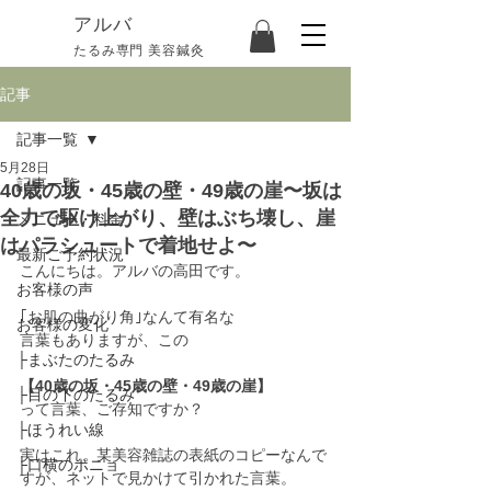
​アルバ
たるみ専門 美容鍼灸
記事
記事一覧
5月28日
記事一覧
40歳の坂・45歳の壁・49歳の崖〜坂は
全力で駆け上がり、壁はぶち壊し、崖
メニュー・料金
はパラシュートで着地せよ〜
最新ご予約状況
こんにちは。アルバの高田です。
お客様の声
｢お肌の曲がり角｣なんて有名な
お客様の変化
言葉もありますが、この
├まぶたのたるみ
【40歳の坂・45歳の壁・49歳の崖】
├目の下のたるみ
って言葉、ご存知ですか？
├ほうれい線
実はこれ、某美容雑誌の表紙のコピーなんで
├口横のポニョ
すが、ネットで見かけて引かれた言葉。