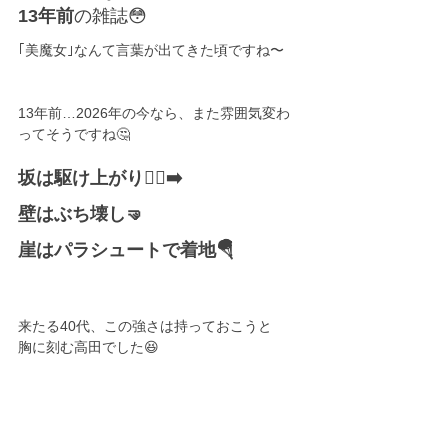
13年前
の雑誌😳
｢美魔女｣なんて言葉が出てきた頃ですね〜
13年前…2026年の今なら、また雰囲気変わ
ってそうですね🤔
坂は駆け上がり🏃‍♀️‍➡️
壁はぶち壊し🤜
崖はパラシュートで着地🪂
来たる40代、この強さは持っておこうと
胸に刻む高田でした😆