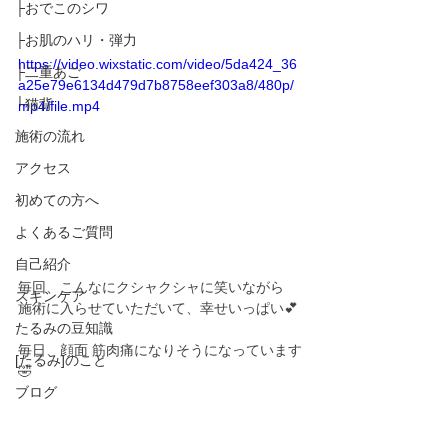
├おでこのシワ
├お肌のハリ・弾力
https://video.wixstatic.com/video/5da424_36
├二重あご
a25e79e6134d479d7b8758eef303a8/480p/
└猫背
mp4/file.mp4
施術の流れ
アクセス
初めての方へ
よくあるご質問
自己紹介
毎回、こんなにクシャクシャに笑いながら
スキンケア
施術に入らせていただいて、幸せいっぱい💕
たるみの豆知識
毎日、顔面 筋肉痛になりそうになっています
[たるみ]のこと
🤣
ブログ