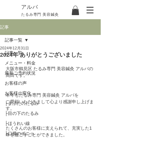
​アルバ
たるみ専門 美容鍼灸
記事
記事一覧
2024年12月31日
記事一覧
2024年 ありがとうございました
メニュー・料金
大阪市鶴見区 たるみ専門 美容鍼灸 アルバの
最新ご予約状況
高田です。
お客様の声
お客様の変化
本年もたるみ専門 美容鍼灸 アルバを
ご愛顧いただきまして心より感謝申し上げま
├まぶたのたるみ
す。
├目の下のたるみ
├ほうれい線
たくさんのお客様に支えられて、充実した1
├口横のポニョ
年を過ごすことができました。