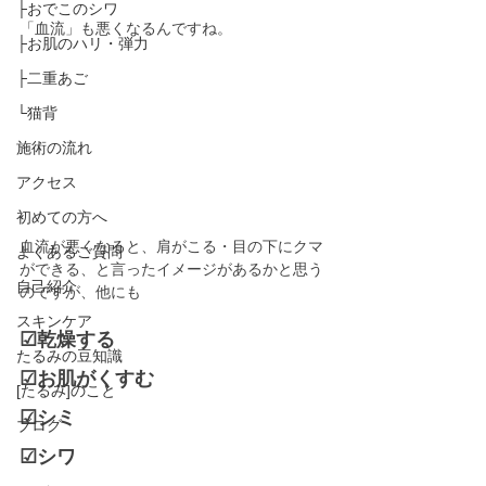
├おでこのシワ
「血流」も悪くなるんですね。
├お肌のハリ・弾力
├二重あご
└猫背
施術の流れ
アクセス
初めての方へ
血流が悪くなると、肩がこる・目の下にクマ
よくあるご質問
ができる、と言ったイメージがあるかと思う
自己紹介
のですが、他にも
スキンケア
☑︎乾燥する
たるみの豆知識
☑︎お肌がくすむ
[たるみ]のこと
☑︎シミ
ブログ
☑︎シワ