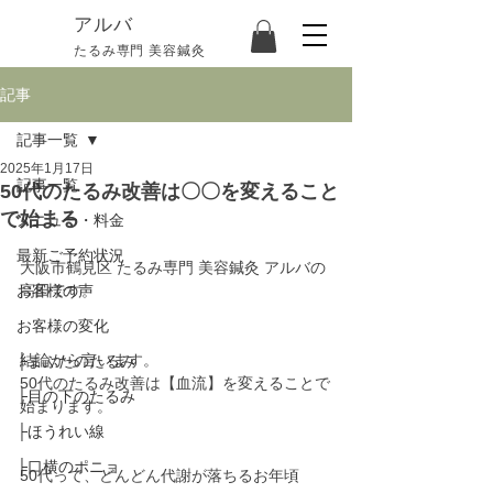
​アルバ
たるみ専門 美容鍼灸
記事
記事一覧
2025年1月17日
記事一覧
50代のたるみ改善は〇〇を変えること
で始まる
メニュー・料金
最新ご予約状況
大阪市鶴見区 たるみ専門 美容鍼灸 アルバの
お客様の声
高田です。
お客様の変化
結論から言います。
├まぶたのたるみ
50代のたるみ改善は【血流】を変えることで
├目の下のたるみ
始まります。
├ほうれい線
├口横のポニョ
50代って、どんどん代謝が落ちるお年頃